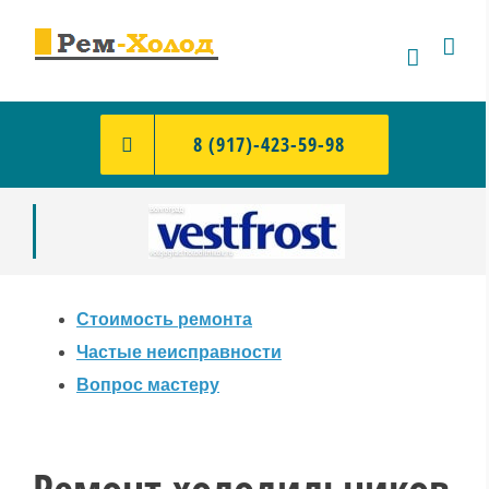
Skip
to
content
8 (917)-423-59-98
Стоимость ремонта
Частые неисправности
Вопрос мастеру