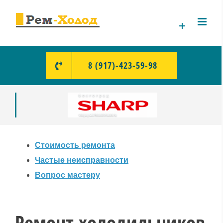
Skip
to
content
8 (917)-423-59-98
Стоимость ремонта
Частые неисправности
Вопрос мастеру
Ремонт холодильников